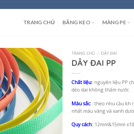
TRANG CHỦ
BĂNG KEO
MÀNG PE
TRANG CHỦ
/
DÂY ĐAI
DÂY ĐAI PP
Chất liệu
:
: nguyên liệu PP ch
dẻo dai không thấm nước
Màu sắc
:
: theo nhu cầu kh
nhất màu vàng và xanh dư
Quy cách
:
: 12mm&15mm x1