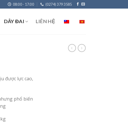
08:00 - 17:00
(0274) 379 3585
DÂY ĐAI
LIÊN HỆ
ịu được lực cao,
 nhưng phổ biến
ơng
0kg