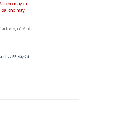
đai cho máy tự
y đai cho máy
Cartoon, cố định
ai nhựa PP
,
dây đai