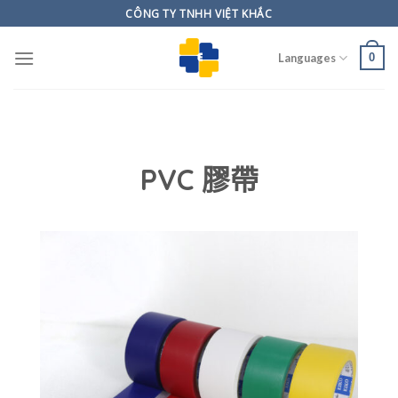
Skip
CÔNG TY TNHH VIỆT KHẮC
to
content
0
Languages
PVC 膠帶