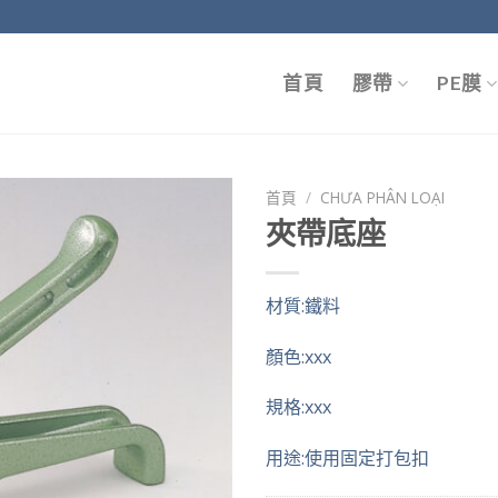
首頁
膠帶
PE膜
首頁
/
CHƯA PHÂN LOẠI
夾帶底座
材質:鐵料
顏色:xxx
規格:xxx
用途:使用固定打包扣