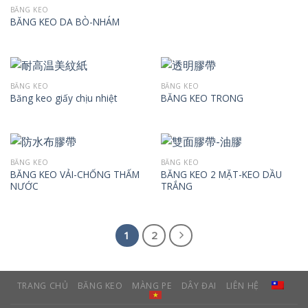
BĂNG KEO
BĂNG KEO DA BÒ-NHÁM
BĂNG KEO
BĂNG KEO
Băng keo giấy chịu nhiệt
BĂNG KEO TRONG
BĂNG KEO
BĂNG KEO
BĂNG KEO VẢI-CHỐNG THẤM
BĂNG KEO 2 MẶT-KEO DẦU
NƯỚC
TRẮNG
1
2
TRANG CHỦ
BĂNG KEO
MÀNG PE
DÂY ĐAI
LIÊN HỆ