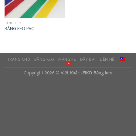
BĂNG KEO
BĂNG KEO PVC
TRANG CHỦ
BĂNG KEO
MÀNG PE
DÂY ĐAI
LIÊN HỆ
Copyright 2026 ©
Việt Khắc -EIKO Băng keo