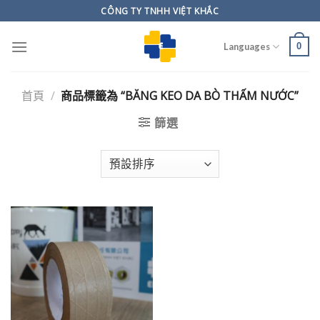
Skip
CÔNG TY TNHH VIỆT KHẮC
to
content
0
Languages
首頁
/
商品標籤為 “BĂNG KEO DA BÒ THẤM NƯỚC”
篩選