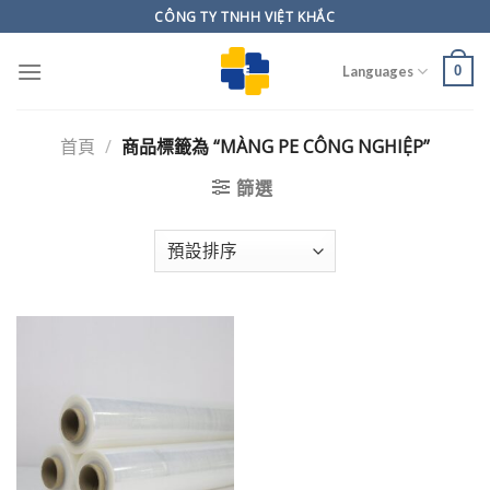
Skip
CÔNG TY TNHH VIỆT KHẮC
to
content
0
Languages
首頁
/
商品標籤為 “MÀNG PE CÔNG NGHIỆP”
篩選